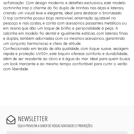
sofisticação. Com design moderno e detalhes exclusivos, este modelo
cortininha traz o charme do fio duplo de tirinhas nas alças e laterais,
criando um visual leve e elegante, ideal para destacar o bronzeado.
O top cortininha possui bojo removível, amarração ajustável no
pescoço e nas costas, e conta com acessórios passantes metálicos ou
em resina que dão um toque de brilho e personalidade à peça. A
calcinha em modelo fio dental é igualmente estilosa, com laterais finas
e duplas, também adornadas com os mesmos acessórios, garantindo
um conjunto harmonioso e cheio de atitude.
Confeccionado em tecido de alta qualidade, com toque suave, secagem
rápida e proteção UV50+, este biquíni oferece conforto e durabilidade,
além de ser resistente ao cloro e à água do mar. Ideal para quem busca
um look marcante e ao mesmo tempo confortável para curtir o verão
com liberdade.
NEWSLETTER
SEJA A PRIMEIRA A SABER DE NOSSAS NOVIDADES E PROMOÇÕES!