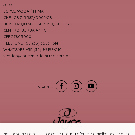
SUPORTE
JOYCE MODA ÍNTIMA
CNPJ 08.743.383/0001-08
RUA JOAQUIM JOSÉ MARQUES , 463
CENTRO, JURUAIA/MG
CEP 37805000
TELEFONE +55 (35) 3553-1614
WHATSAPP +55 (35) 99192-0104
vendas@joycemodaintima.com.br
® TODOS DIREITOS RESERVADOS
Nós salvamos o seu histórico de uso pra oferecer a melhor experiência