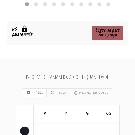
R$
Logue-se para
para revenda
ver o preço
INFORME O TAMANHO, A COR E QUANTIDADE
+1 PEÇA
-1 PEÇA
PREENCHER A QTDE
P
M
G
GG