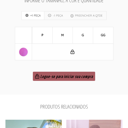
INFORME O TAMANHO, A COR E QUANTIDADE
+1 PEÇA
-1 PEÇA
PREENCHER A QTDE
P
M
G
GG
Logue-se para iniciar sua compra
PRODUTOS RELACIONADOS