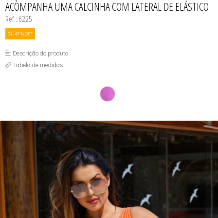
ACOMPANHA UMA CALCINHA COM LATERAL DE ELÁSTICO
SUTIÃS
Ref.: 6225
47 % OFF
Descrição do produto
Tabela de medidas