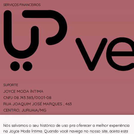
SERVIÇOS FINANCEIROS
SUPORTE
JOYCE MODA ÍNTIMA
CNPJ 08.743.383/0001-08
RUA JOAQUIM JOSÉ MARQUES , 463
CENTRO, JURUAIA/MG
CEP 37805000
TELEFONE +55 (35) 3553-1614
Nós salvamos o seu histórico de uso pra oferecer a melhor experiência
WHATSAPP +55 (35) 99192-0104
na Joyce Moda Íntima. Quando você navega no nosso site, aceita esta