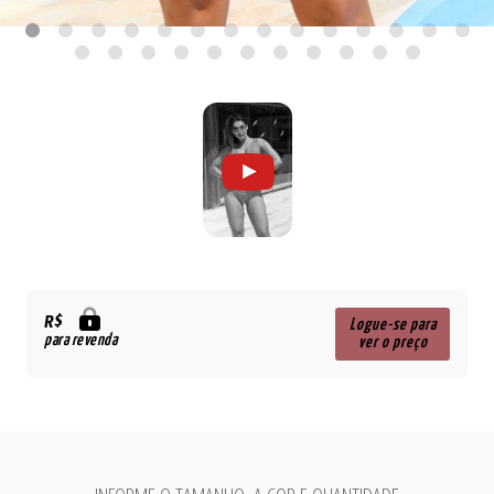
R$
Logue-se para
para revenda
ver o preço