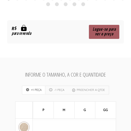
R$
Logue-se para
para revenda
ver o preço
INFORME O TAMANHO, A COR E QUANTIDADE
+1 PEÇA
-1 PEÇA
PREENCHER A QTDE
P
M
G
GG