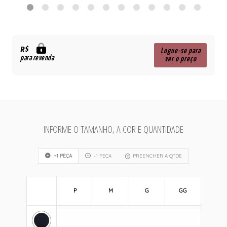
R$
Logue-se para
para revenda
ver o preço
INFORME O TAMANHO, A COR E QUANTIDADE
+1 PEÇA
-1 PEÇA
PREENCHER A QTDE
P
M
G
GG