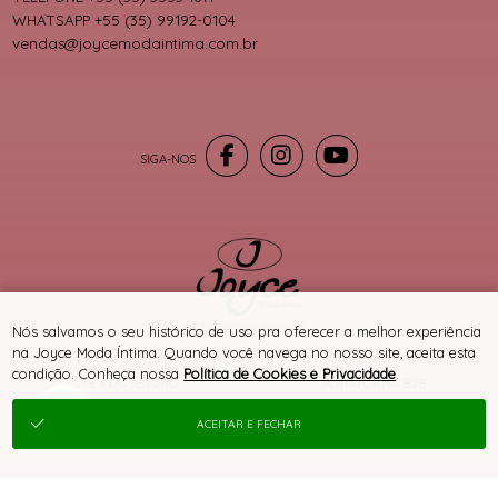
WHATSAPP +55 (35) 99192-0104
vendas@joycemodaintima.com.br
® TODOS DIREITOS RESERVADOS
Nós salvamos o seu histórico de uso pra oferecer a melhor experiência
na Joyce Moda Íntima. Quando você navega no nosso site, aceita esta
condição. Conheça nossa
Política de Cookies e Privacidade
.
SITE 100% SEGURO
PLATAFORMA B2B
ACEITAR E FECHAR