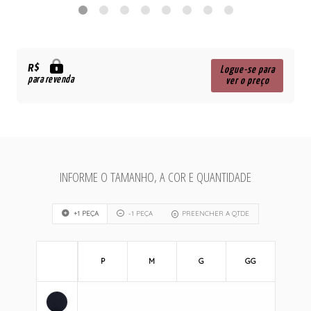
R$
Logue-se para
para revenda
ver o preço
INFORME O TAMANHO, A COR E QUANTIDADE
+1 PEÇA
-1 PEÇA
PREENCHER A QTDE
P
M
G
GG