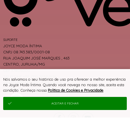
SUPORTE
JOYCE MODA ÍNTIMA
CNPJ 08.743.383/0001-08
RUA JOAQUIM JOSÉ MARQUES , 463
CENTRO, JURUAIA/MG
CEP 37805000
TELEFONE +55 (35) 3553-1614
Nós salvamos o seu histórico de uso pra oferecer a melhor experiência
WHATSAPP +55 (35) 99192-0104
na Joyce Moda Íntima. Quando você navega no nosso site, aceita esta
vendas@joycemodaintima.com.br
condição. Conheça nossa
Política de Cookies e Privacidade
.
ACEITAR E FECHAR