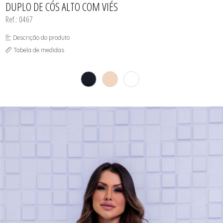
DUPLO DE CÓS ALTO COM VIÉS
SUTIÃS
Ref.: 0467
Descrição do produto
Tabela de medidas