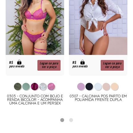
R$
R$
Logue-se para
Logue-se para
para revenda
para revenda
ver o preço
ver o preço
0303 - CONJUNTO COM BOJO E
0307 - CALCINHA POS PARTO EM
RENDA BICOLOR - ACOMPANHA
POLIAMIDA FRENTE DUPLA
UMA CALCINHA E UM PERSEX