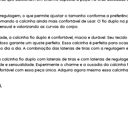
m regulagem, o que permite ajustar o tamanho conforme a preferênc
tornando a calcinha ainda mais confortável de usar. O fio duplo na
sensual e valorizando as curvas do corpo.
de, a calcinha fio duplo é confortável, macia e durável. Seu tecid
oso garante um ajuste perfeito. Essa calcinha é perfeita para oca
no dia a dia. A combinação das laterais de tiras com a regulagem e
 calcinha fio duplo com laterais de tiras e com laterais de regula
de e sensualidade. Experimente o charme e a ousadia da calcinha fi
nfortável com essa peça única. Adquira agora mesmo essa calcinha 
Â