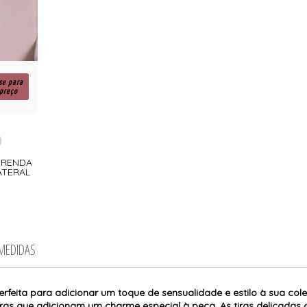
se para
 preço
E RENDA
ATERAL
 MEDIDAS
perfeita para adicionar um toque de sensualidade e estilo à sua col
ras que adicionam um charme especial à peça. As tiras delicadas cr