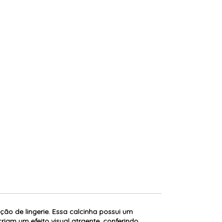
eção de lingerie. Essa calcinha possui um
iam um efeito visual atraente, conferindo