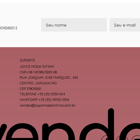
 NOVIDADES E
SUPORTE
JOYCE MODA ÍNTIMA
CNPJ 08.743.383/0001-08
RUA JOAQUIM JOSÉ MARQUES , 463
CENTRO, JURUAIA/MG
CEP 37805000
TELEFONE +55 (35) 3553-1614
WHATSAPP +55 (35) 99192-0104
vendas@joycemodaintima.com.br