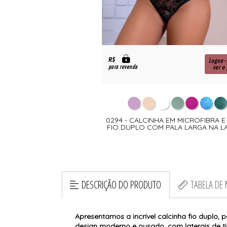
R$
Logue-
para revenda
ver o
0294 - CALCINHA EM MICROFIBRA 
FIO DUPLO COM PALA LARGA NA L
DESCRIÇÃO DO PRODUTO
TABELA DE
Apresentamos a incrível calcinha fio duplo, 
design moderno e ousado, com laterais de ti