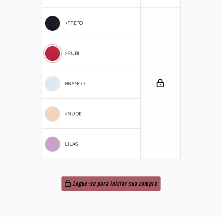
>PRETO
>RUBI
BRANCO
>NUDE
LILÁS
Logue-se para iniciar sua compra