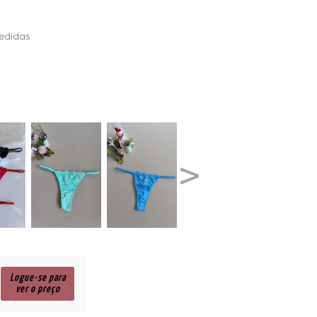
edidas
Logue-se para
ver o preço