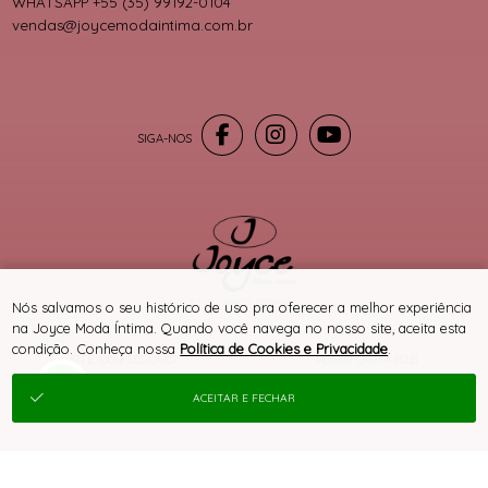
WHATSAPP +55 (35) 99192-0104
vendas@joycemodaintima.com.br
® TODOS DIREITOS RESERVADOS
Nós salvamos o seu histórico de uso pra oferecer a melhor experiência
na Joyce Moda Íntima. Quando você navega no nosso site, aceita esta
condição. Conheça nossa
Política de Cookies e Privacidade
.
SITE 100% SEGURO
PLATAFORMA B2B
ACEITAR E FECHAR