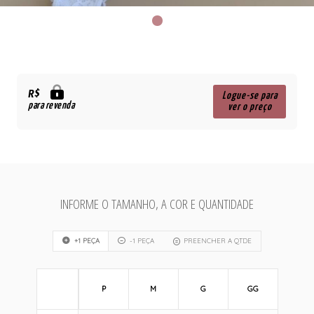
R$
Logue-se para
para revenda
ver o preço
INFORME O TAMANHO, A COR E QUANTIDADE
+1 PEÇA
-1 PEÇA
PREENCHER A QTDE
P
M
G
GG