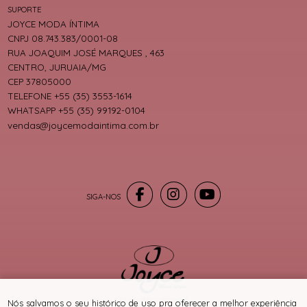
SUPORTE
JOYCE MODA ÍNTIMA
CNPJ 08.743.383/0001-08
RUA JOAQUIM JOSÉ MARQUES , 463
CENTRO, JURUAIA/MG
CEP 37805000
TELEFONE +55 (35) 3553-1614
WHATSAPP +55 (35) 99192-0104
vendas@joycemodaintima.com.br
® TODOS DIREITOS RESERVADOS
Nós salvamos o seu histórico de uso pra oferecer a melhor experiência