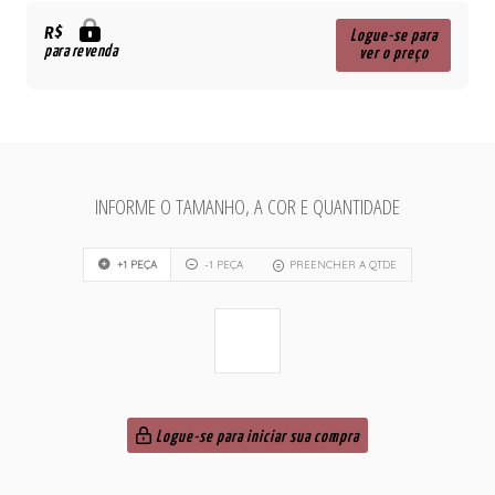
R$
Logue-se para
para revenda
ver o preço
INFORME O TAMANHO, A COR E QUANTIDADE
+1 PEÇA
-1 PEÇA
PREENCHER A QTDE
Logue-se para iniciar sua compra