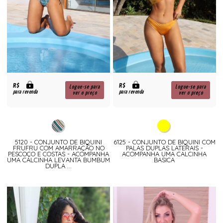
R$
R$
Logue-se para
Logue-se para
para revenda
para revenda
ver o preço
ver o preço
5120 - CONJUNTO DE BIQUINI
6125 - CONJUNTO DE BIQUINI COM
FRUFRU COM AMARRAÇÃO NO
PALAS DUPLAS LATERAIS -
PESCOÇO E COSTAS - ACOMPANHA
ACOMPANHA UMA CALCINHA
UMA CALCINHA LEVANTA BUMBUM
BASICA
DUPLA ...