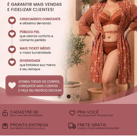
SUTIÃS
CADASTRE-SE
PRA VOCÊ
SEJA UMA REVENDEDORA
PEÇAS QUE SÃO TENDÊNCIAS!
PRONTA-ENTREGA
FRETE GRÁTIS
DA FÁBRICA PARA SUA LOJA
CONSULTE AS NOSSAS CONDIÇÕES