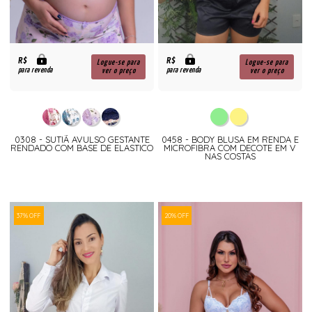
R$
R$
Logue-se para
Logue-se para
para revenda
para revenda
ver o preço
ver o preço
0308 - SUTIÃ AVULSO GESTANTE
0458 - BODY BLUSA EM RENDA E
RENDADO COM BASE DE ELASTICO
MICROFIBRA COM DECOTE EM V
NAS COSTAS
37% OFF
20% OFF