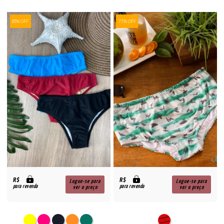
83% OFF
77% OFF
R$
R$
Logue-se para
Logue-se para
para revenda
para revenda
ver o preço
ver o preço