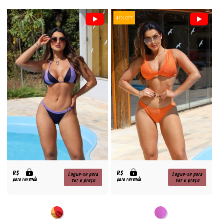
47% OFF
R$
R$
Logue-se para
Logue-se para
para revenda
para revenda
ver o preço
ver o preço