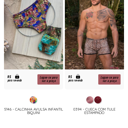
R$
R$
Logue-se para
Logue-se para
para revenda
para revenda
ver o preço
ver o preço
5146 - CALCINHA AVULSA INFANTIL
0394 - CUECA COM TULE
BIQUINI
ESTAMPADO