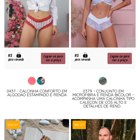
R$
R$
Logue-se para
Logue-se para
para revenda
para revenda
ver o preço
ver o preço
0437 - CALCINHA CONFORTO EM
0379 - CONJUNTO EM
ALGODAO ESTAMPADO E RENDA
MICROFIBRA E RENDA BICOLOR -
ACOMPANHA UMA CALCINHA TIPO
CALEÇON DE CÓS ALTO E
DETALHES DE REND...
50% OFF
58% OFF