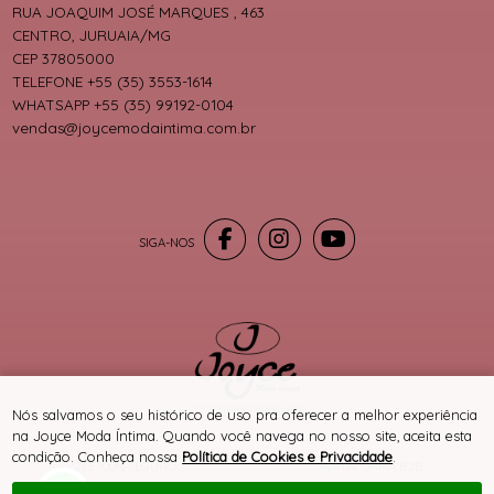
RUA JOAQUIM JOSÉ MARQUES , 463
CENTRO, JURUAIA/MG
CEP 37805000
TELEFONE +55 (35) 3553-1614
WHATSAPP +55 (35) 99192-0104
vendas@joycemodaintima.com.br
® TODOS DIREITOS RESERVADOS
Nós salvamos o seu histórico de uso pra oferecer a melhor experiência
na Joyce Moda Íntima. Quando você navega no nosso site, aceita esta
condição. Conheça nossa
Política de Cookies e Privacidade
.
SITE 100% SEGURO
PLATAFORMA B2B