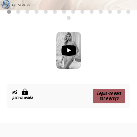
EST AZUL BB
R$
Logue-se para
para revenda
ver o preço