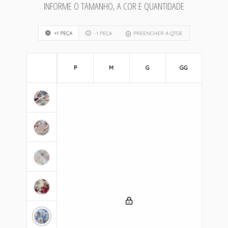
INFORME O TAMANHO, A COR E QUANTIDADE
+1 PEÇA
-1 PEÇA
PREENCHER A QTDE
P
M
G
GG