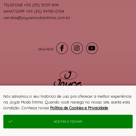
TELEFONE +55 (35) 3553-1614
WHATSAPP +55 (35) 99192-0104
vendas@joycemodaintima.com.br
® TODOS DIREITOS RESERVADOS
Nós salvamos o seu histórico de uso pra oferecer a melhor experiência
na Joyce Moda Íntima. Quando você navega no nosso site, aceita esta
condição. Conheça nossa
Política de Cookies e Privacidade
.
SITE 100% SEGURO
PLATAFORMA B2B
ACEITAR E FECHAR