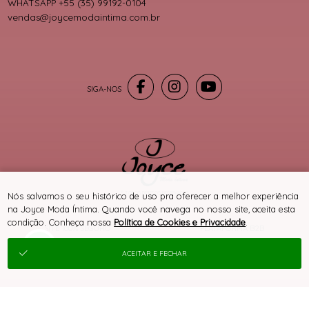
WHATSAPP +55 (35) 99192-0104
vendas@joycemodaintima.com.br
® TODOS DIREITOS RESERVADOS
Nós salvamos o seu histórico de uso pra oferecer a melhor experiência
na Joyce Moda Íntima. Quando você navega no nosso site, aceita esta
condição. Conheça nossa
Política de Cookies e Privacidade
.
SITE 100% SEGURO
PLATAFORMA B2B
ACEITAR E FECHAR