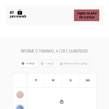
R$
Logue-se para
para revenda
ver o preço
INFORME O TAMANHO, A COR E QUANTIDADE
+1 PEÇA
-1 PEÇA
PREENCHER A QTDE
P
M
G
GG