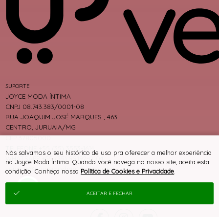
SUPORTE
JOYCE MODA ÍNTIMA
CNPJ 08.743.383/0001-08
RUA JOAQUIM JOSÉ MARQUES , 463
CENTRO, JURUAIA/MG
CEP 37805000
TELEFONE +55 (35) 3553-1614
Nós salvamos o seu histórico de uso pra oferecer a melhor experiência
WHATSAPP +55 (35) 99192-0104
na Joyce Moda Íntima. Quando você navega no nosso site, aceita esta
vendas@joycemodaintima.com.br
condição. Conheça nossa
Política de Cookies e Privacidade
.
ACEITAR E FECHAR