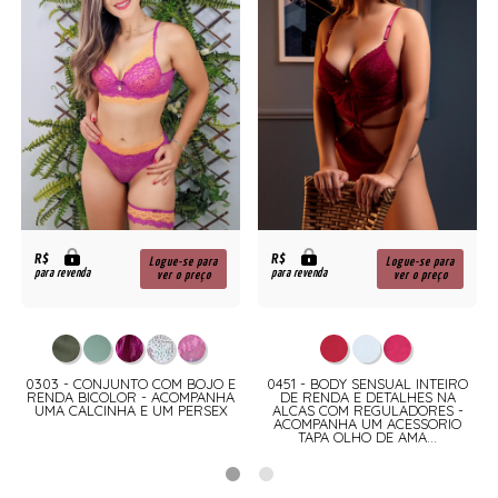
R$
R$
Logue-se para
Logue-se para
para revenda
para revenda
ver o preço
ver o preço
0303 - CONJUNTO COM BOJO E
0451 - BODY SENSUAL INTEIRO
-
RENDA BICOLOR - ACOMPANHA
DE RENDA E DETALHES NA
UMA CALCINHA E UM PERSEX
ALCAS COM REGULADORES -
ACOMPANHA UM ACESSORIO
TAPA OLHO DE AMA...