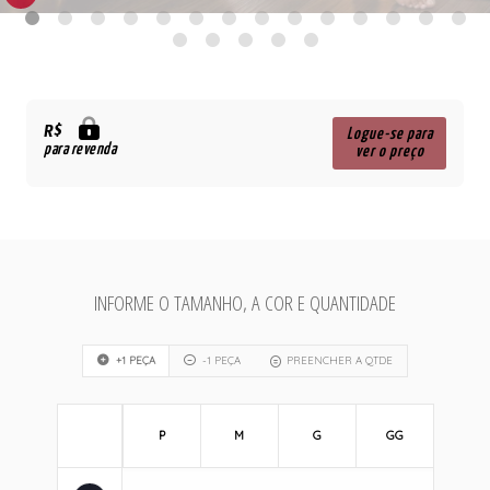
R$
Logue-se para
para revenda
ver o preço
INFORME O TAMANHO, A COR E QUANTIDADE
+1 PEÇA
-1 PEÇA
PREENCHER A QTDE
P
M
G
GG