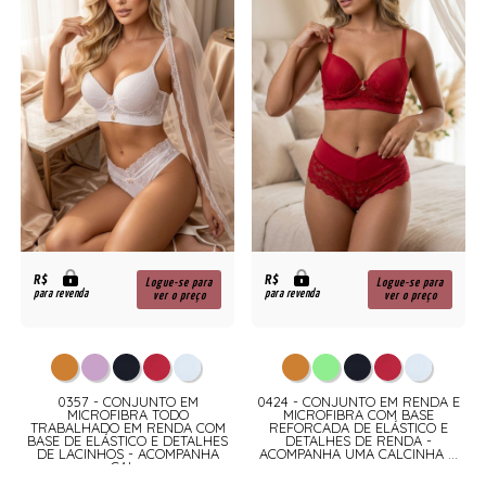
R$
R$
Logue-se para
Logue-se para
para revenda
para revenda
ver o preço
ver o preço
0357 - CONJUNTO EM
0424 - CONJUNTO EM RENDA E
MICROFIBRA TODO
MICROFIBRA COM BASE
TRABALHADO EM RENDA COM
REFORCADA DE ELÁSTICO E
BASE DE ELÁSTICO E DETALHES
DETALHES DE RENDA -
DE LACINHOS - ACOMPANHA
ACOMPANHA UMA CALCINHA ...
CAL...