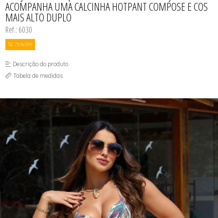
ACOMPANHA UMA CALCINHA HOTPANT COMPOSE E COS
SUTIÃS
MAIS ALTO DUPLO
Ref.: 6030
75 % OFF
Descrição do produto
Tabela de medidas