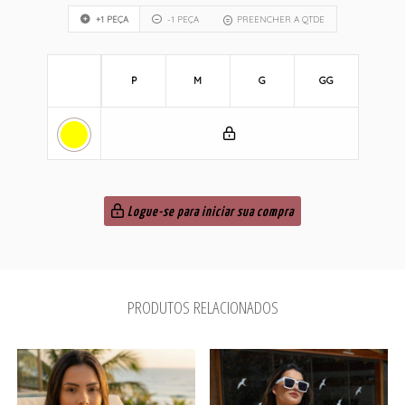
+1 PEÇA
-1 PEÇA
PREENCHER A QTDE
P
M
G
GG
Logue-se para iniciar sua compra
PRODUTOS RELACIONADOS