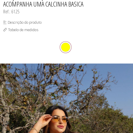
ACOMPANHA UMA CALCINHA BASICA
SUTIÃS
Ref.: 6125
Descrição do produto
Tabela de medidas