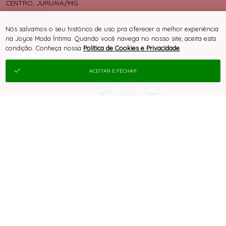
CENTRO, JURUAIA/MG
CEP 37805000
TELEFONE +55 (35) 3553-1614
Nós salvamos o seu histórico de uso pra oferecer a melhor experiência
WHATSAPP +55 (35) 99192-0104
na Joyce Moda Íntima. Quando você navega no nosso site, aceita esta
vendas@joycemodaintima.com.br
condição. Conheça nossa
Política de Cookies e Privacidade
.
ACEITAR E FECHAR
® TODOS DIREITOS RESERVADOS
SITE 100% SEGURO
PLATAFORMA B2B