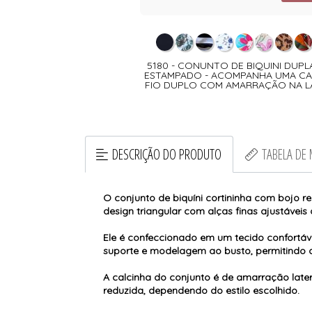
TO DE BIQUINI ESTAMPADO
5180 - CONUNTO DE BIQUINI DUPL
EMOVIVEL E COS COM
ESTAMPADO - ACOMPANHA UMA CA
BASE - ACOMPANHA UMA
FIO DUPLO COM AMARRAÇÃO NA L
NHA FIO DUPLO
DESCRIÇÃO DO PRODUTO
TABELA DE
O conjunto de biquíni cortininha com bojo re
design triangular com alças finas ajustávei
Ele é confeccionado em um tecido confortá
suporte e modelagem ao busto, permitindo q
A calcinha do conjunto é de amarração late
reduzida, dependendo do estilo escolhido.