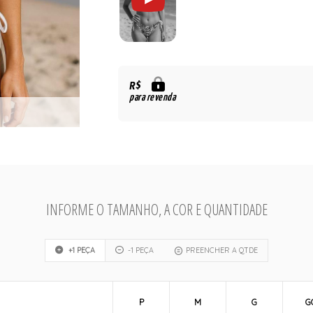
R$
para revenda
INFORME O TAMANHO, A COR E QUANTIDADE
+1 PEÇA
-1 PEÇA
PREENCHER A QTDE
P
M
G
G