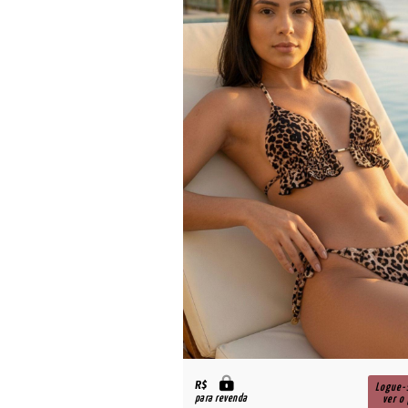
R$
Logue-se para
Logue-
para revenda
ver o preço
ver o