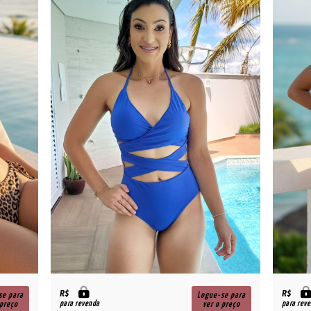
R$
R$
se para
Logue-se para
para revenda
para rev
 preço
ver o preço