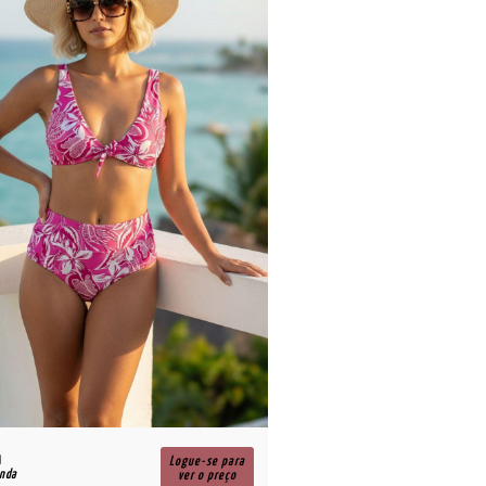
R$
Logue-se para
enda
para revenda
ver o preço