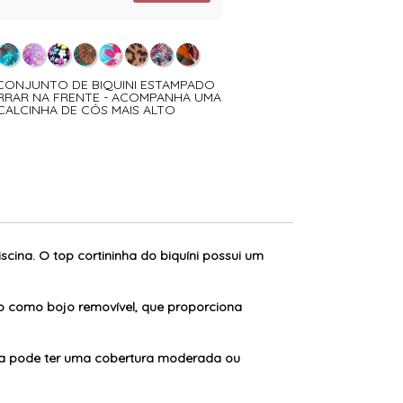
- CONJUNTO DE BIQUINI ESTAMPADO
6165 - CONJUNTO DE BIQ
RRAR NA FRENTE - ACOMPANHA UMA
ESTAMPADO DE AMARRA
CALCINHA DE CÓS MAIS ALTO
ACOMPANHA UMA CALCIN
scina. O top cortininha do biquíni possui um
o como bojo removível, que proporciona
 Ela pode ter uma cobertura moderada ou