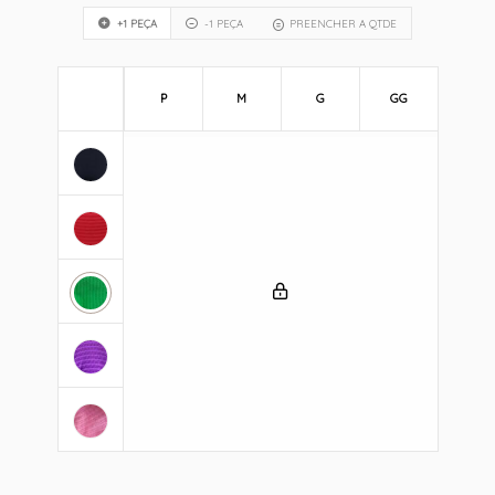
+1 PEÇA
-1 PEÇA
PREENCHER A QTDE
P
M
G
GG