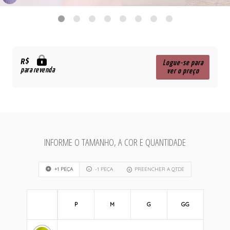
R$
Logue-se para
para revenda
ver o preço
INFORME O TAMANHO, A COR E QUANTIDADE
+1 PEÇA
-1 PEÇA
PREENCHER A QTDE
P
M
G
GG