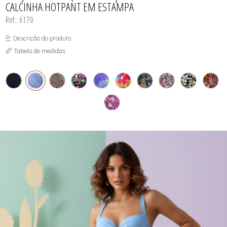
CALCINHA HOTPANT EM ESTAMPA
SUTIÃS
Ref.: 6170
Descrição do produto
Tabela de medidas