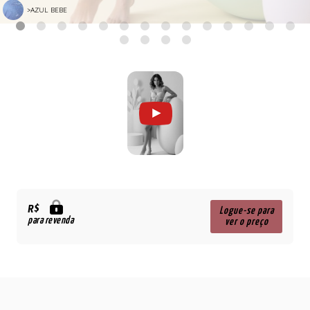
>AZUL BEBE
R$
Logue-se para
para revenda
ver o preço