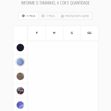
INFORME O TAMANHO, A COR E QUANTIDADE
+1 PEÇA
-1 PEÇA
PREENCHER A QTDE
P
M
G
GG