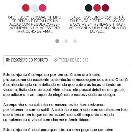
0451 - BODY SENSUAL INTEIRO
0455 - CONJUNTO COM SUTIÃ
DE RENDA E DETALHES NA
EM RENDA E DETALHES NO COS
ALCAS COM REGULADORES -
E COSTAS EM RENDAS E TIRAS -
ACOMPANHA UM ACESSORIO
ACOMPANHA UMA CALCINHA FIO
TAPA OLHO DE AMA...
DUPLO...
DESCRIÇÃO DO PRODUTO
TABELA DE MEDIDAS
Este conjunto é composto por um sutiã com aro inteiro,
proporcionando excelente sustentação e modelagem aos seios. O sutiã
é confeccionado com delicada renda que cobre as taças, criando um
visual sofisticado e sensual. Além disso, ele possui detalhes em guipir,
que adicionam um toque de elegância e exclusividade ao design.
Acompanha uma calcinha no mesmo estilo, harmonizando
perfeitamente com o sutiã. A calcinha é adornada com detalhes em tule,
que oferece um toque de transparência sutil, enquanto a renda
complementa o visual com charme e feminilidade.
Este conjunto é ideal para quem busca uma peça que combine