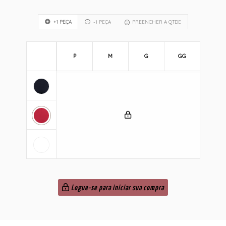
+1 PEÇA
-1 PEÇA
PREENCHER A QTDE
P
M
G
GG
Logue-se para iniciar sua compra