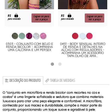
R$
R$
Logue-se para
Logue-se para
para revenda
para revenda
ver o preço
ver o preço
E
0303 - CONJUNTO COM BOJO E
0451 - BODY SENSUAL INTEIRO
RENDA BICOLOR - ACOMPANHA
DE RENDA E DETALHES NA
UMA CALCINHA E UM PERSEX
ALCAS COM REGULADORES -
ACOMPANHA UM ACESSORIO
TAPA OLHO DE AMA...
DESCRIÇÃO DO PRODUTO
TABELA DE MEDIDAS
O "conjunto em microfibra e renda bicolor com recortes no cos e
costas" é uma lingerie sofisticada e sedutora que combina materiais
luxuosos para criar uma peça elegante e confortável. A microfibra,
conhecida por sua maciez e durabilidade, compõe a maior parte do
conjunto, proporcionando um toque suave e agradável à pele.