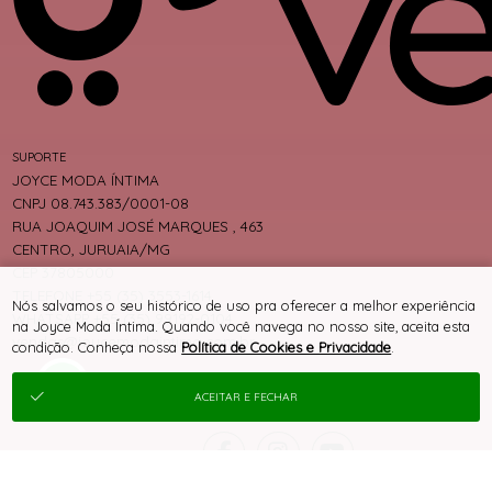
SUPORTE
JOYCE MODA ÍNTIMA
CNPJ 08.743.383/0001-08
RUA JOAQUIM JOSÉ MARQUES , 463
CENTRO, JURUAIA/MG
CEP 37805000
TELEFONE +55 (35) 3553-1614
Nós salvamos o seu histórico de uso pra oferecer a melhor experiência
WHATSAPP +55 (35) 99192-0104
na Joyce Moda Íntima. Quando você navega no nosso site, aceita esta
vendas@joycemodaintima.com.br
condição. Conheça nossa
Política de Cookies e Privacidade
.
ACEITAR E FECHAR