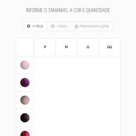
INFORME O TAMANHO, A COR E QUANTIDADE
+1 PEÇA
-1 PEÇA
PREENCHER A QTDE
P
M
G
GG