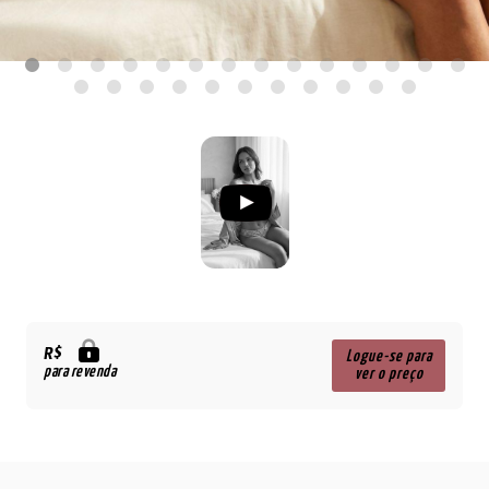
R$
Logue-se para
para revenda
ver o preço