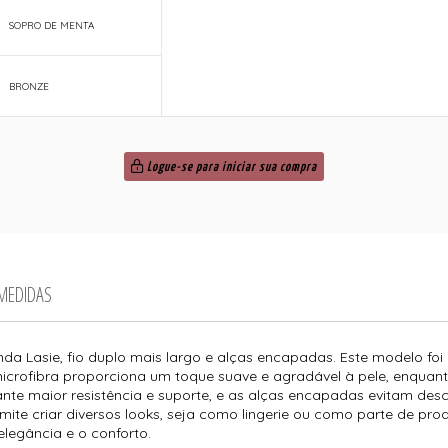
SOPRO DE MENTA
BRONZE
Logue-se para iniciar sua compra
 MEDIDAS
da Lasie, fio duplo mais largo e alças encapadas. Este modelo fo
 microfibra proporciona um toque suave e agradável à pele, enqua
rante maior resistência e suporte, e as alças encapadas evitam de
ermite criar diversos looks, seja como lingerie ou como parte de pr
legância e o conforto.