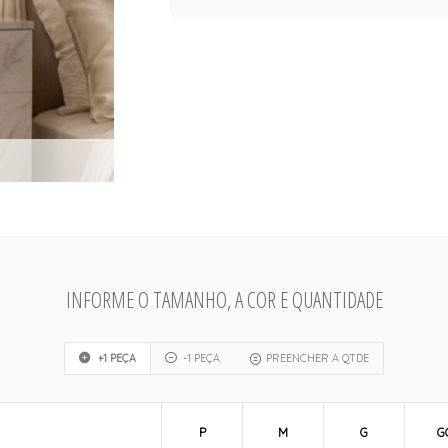
INFORME O TAMANHO, A COR E QUANTIDADE
+1 PEÇA
-1 PEÇA
PREENCHER A QTDE
P
M
G
G