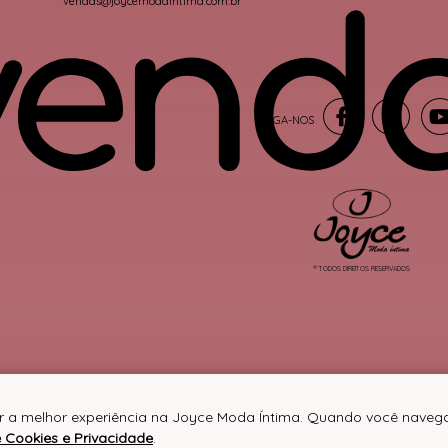
vendas@joycemodaintima.com.br
® TODOS DIREITOS RESERVADOS
er a melhor experiência na Joyce Moda Íntima. Quando você navega
e Cookies e Privacidade
.