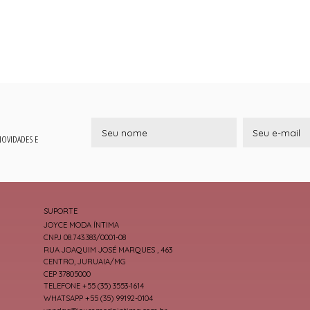
 NOVIDADES E
SUPORTE
JOYCE MODA ÍNTIMA
CNPJ 08.743.383/0001-08
RUA JOAQUIM JOSÉ MARQUES , 463
CENTRO, JURUAIA/MG
CEP 37805000
TELEFONE +55 (35) 3553-1614
WHATSAPP +55 (35) 99192-0104