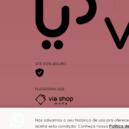
SITE 100% SEGURO
PLATAFORMA B2B
Nós salvamos o seu histórico de uso pra oferec
aceita esta condição. Conheça nossa
Política d