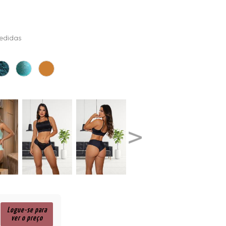
edidas
Logue-se para
ver o preço