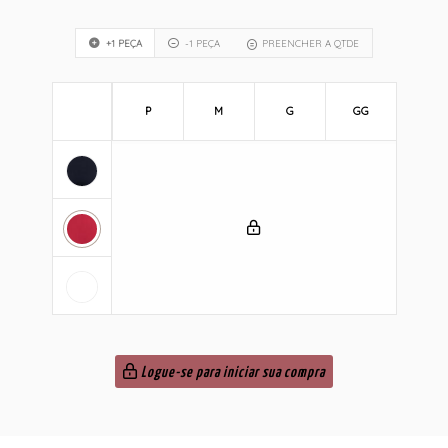
+1 PEÇA
-1 PEÇA
PREENCHER A QTDE
P
M
G
GG
Logue-se para iniciar sua compra