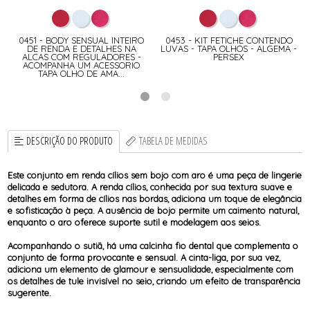
E
0451 - BODY SENSUAL INTEIRO
0453 - KIT FETICHE CONTENDO
DE RENDA E DETALHES NA
LUVAS - TAPA OLHOS - ALGEMA -
ALCAS COM REGULADORES -
PERSEX
O
ACOMPANHA UM ACESSORIO
TAPA OLHO DE AMA...
DESCRIÇÃO DO PRODUTO
TABELA DE MEDIDAS
Este conjunto em renda cílios sem bojo com aro é uma peça de lingerie
delicada e sedutora. A renda cílios, conhecida por sua textura suave e
detalhes em forma de cílios nas bordas, adiciona um toque de elegância
e sofisticação à peça. A ausência de bojo permite um caimento natural,
enquanto o aro oferece suporte sutil e modelagem aos seios.
Acompanhando o sutiã, há uma calcinha fio dental que complementa o
conjunto de forma provocante e sensual. A cinta-liga, por sua vez,
adiciona um elemento de glamour e sensualidade, especialmente com
os detalhes de tule invisível no seio, criando um efeito de transparência
sugerente.