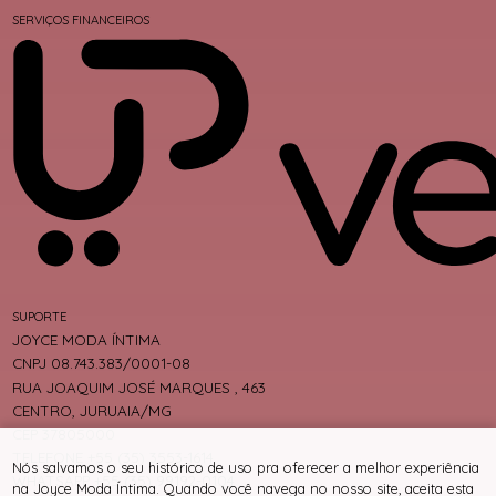
SERVIÇOS FINANCEIROS
SUPORTE
JOYCE MODA ÍNTIMA
CNPJ 08.743.383/0001-08
RUA JOAQUIM JOSÉ MARQUES , 463
CENTRO, JURUAIA/MG
CEP 37805000
TELEFONE +55 (35) 3553-1614
Nós salvamos o seu histórico de uso pra oferecer a melhor experiência
WHATSAPP +55 (35) 99192-0104
na Joyce Moda Íntima. Quando você navega no nosso site, aceita esta