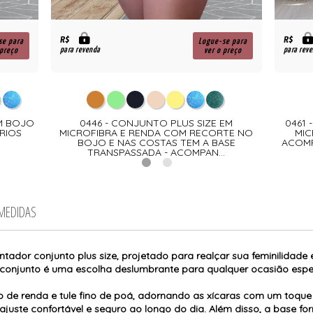
R$
R$
se para
Logue-se para
para revenda
para rev
 preço
ver o preço
EM BOJO
0446 - CONJUNTO PLUS SIZE EM
0461 
RIOS
MICROFIBRA E RENDA COM RECORTE NO
MIC
BOJO E NAS COSTAS TEM A BASE
ACOMP
TRANSPASSADA - ACOMPAN...
 MEDIDAS
ntador conjunto plus size, projetado para realçar sua feminilidade
conjunto é uma escolha deslumbrante para qualquer ocasião espec
de renda e tule fino de poá, adornando as xícaras com um toque d
ajuste confortável e seguro ao longo do dia. Além disso, a base 