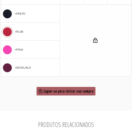
>PRETO
>RUBI
>PINK
>SENSUALE
Logue-se para iniciar sua compra
PRODUTOS RELACIONADOS