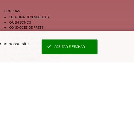
COMPRAS
SEJA UMA REVENDEDORA
QUEM SOMOS
CONDIÇÕES DE FRETE
TROCAS E DEVOLUÇÕES
DÚVIDAS FREQUENTES
 no nosso site,
TABELA DE MEDIDAS
ACEITAR E FECHAR
FORMAS DE PAGAMENTO
POLÍTICA DE PRIVACIDADE DE DADOS
TABELA D MEDIDAS