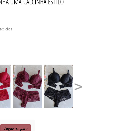
NHA UMA CALCINHA ESTILO
edidas
Logue-se para