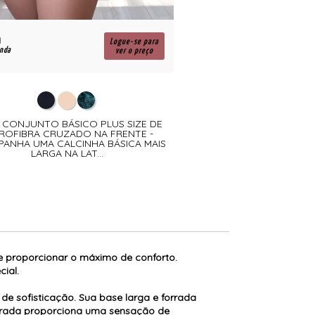
R$
Logue-se para
enda
para revenda
ver o preço
- CONJUNTO BÁSICO PLUS SIZE DE
0464 - CONJUNTO PL
ROFIBRA CRUZADO NA FRENTE -
MICROFIBRA E RENDA
ANHA UMA CALCINHA BÁSICA MAIS
RECORTES NO COS 
LARGA NA LAT...
ACOMPANHA UMA CALCI
 e proporcionar o máximo de conforto.
ial.
e sofisticação. Sua base larga e forrada
forrada proporciona uma sensação de