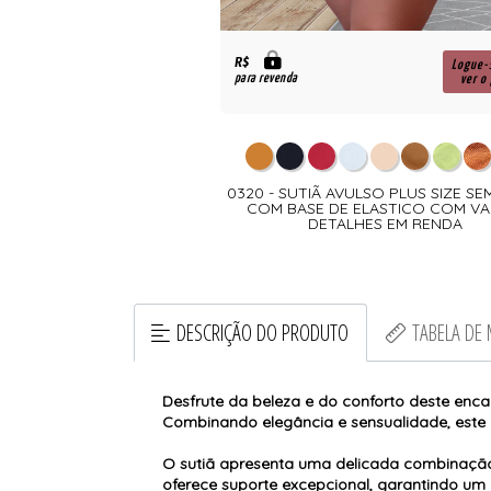
R$
Logue-se para
Logue-
para revenda
ver o preço
ver o
NJUNTO PLUS SIZE EM
0320 - SUTIÃ AVULSO PLUS SIZE S
E RENDA BICOLOR COM
COM BASE DE ELASTICO COM VA
NO COS E COSTAS -
DETALHES EM RENDA
UMA CALCINHA FIO ...
DESCRIÇÃO DO PRODUTO
TABELA DE
Desfrute da beleza e do conforto deste enca
Combinando elegância e sensualidade, este 
O sutiã apresenta uma delicada combinação 
oferece suporte excepcional, garantindo um 