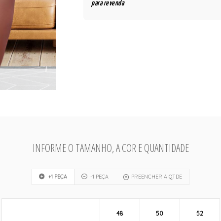
para revenda
INFORME O TAMANHO, A COR E QUANTIDADE
+1 PEÇA
-1 PEÇA
PREENCHER A QTDE
48
50
52