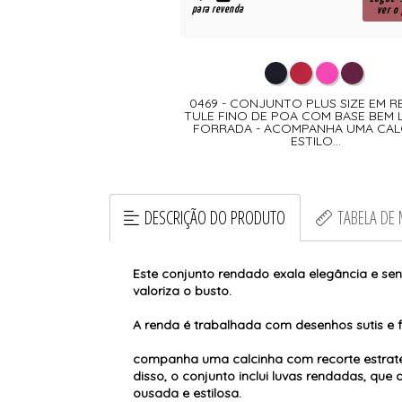
para revenda
ver o preço
ver o
TO EM ARO INTEIRO COM
0469 - CONJUNTO PLUS SIZE EM R
PIR - ACOMPANHA UMA
TULE FINO DE POA COM BASE BEM 
 MESMO ESTILO DO SUTIÃ
FORRADA - ACOMPANHA UMA CAL
ESTILO...
DESCRIÇÃO DO PRODUTO
TABELA DE
Este conjunto rendado exala elegância e sen
valoriza o busto.
A renda é trabalhada com desenhos sutis e 
companha uma calcinha com recorte estratég
disso, o conjunto inclui luvas rendadas, qu
ousada e estilosa.