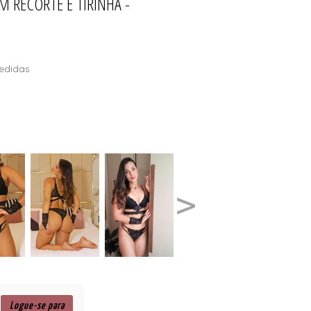
 RECORTE E TIRINHA -
edidas
Logue-se para