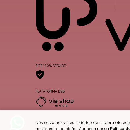
SITE 100% SEGURO
PLATAFORMA B2B
Nós salvamos o seu histórico de uso pra oferec
aceita esta condição. Conheça nossa
Política d