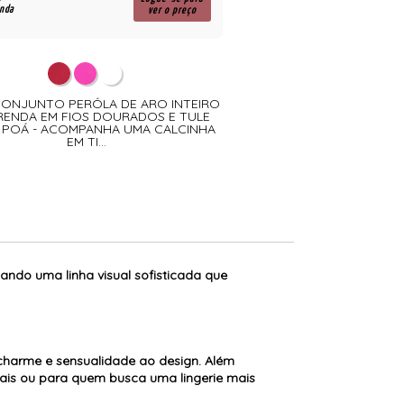
enda
para revenda
ver o preço
 CONJUNTO PERÓLA DE ARO INTEIRO
0475 - CAMISOLA SEM B
RENDA EM FIOS DOURADOS E TULE
TULE FINO E RENDA C
E POÁ - ACOMPANHA UMA CALCINHA
CRUZADAS - ACOMPANHA
EM TI...
FIO
ando uma linha visual sofisticada que
charme e sensualidade ao design. Além
iais ou para quem busca uma lingerie mais