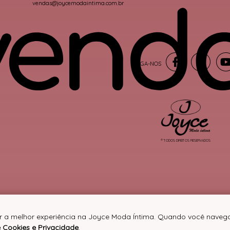
vendas@joycemodaintima.com.br
® TODOS DIREITOS RESERVADOS
er a melhor experiência na Joyce Moda Íntima. Quando você navega
e Cookies e Privacidade
.