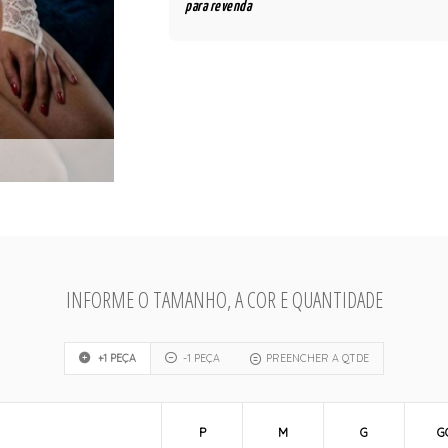
para revenda
INFORME O TAMANHO, A COR E QUANTIDADE
+1 PEÇA
-1 PEÇA
PREENCHER A QTDE
P
M
G
G