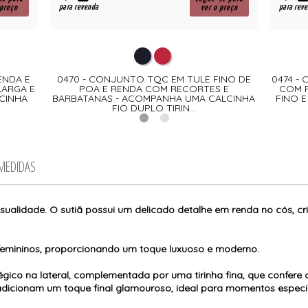
para revenda
para rev
 preço
ver o preço
ENDA E
0470 - CONJUNTO TQC EM TULE FINO DE
0474 -
LARGA E
POA E RENDA COM RECORTES E
COM 
CINHA
BARBATANAS - ACOMPANHA UMA CALCINHA
FINO 
FIO DUPLO TIRIN...
 MEDIDAS
sualidade. O sutiã possui um delicado detalhe em renda no cós, cri
femininos, proporcionando um toque luxuoso e moderno.
ico na lateral, complementada por uma tirinha fina, que confere 
e adicionam um toque final glamouroso, ideal para momentos espec