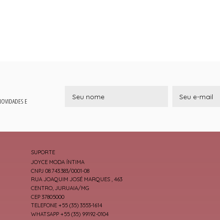
 NOVIDADES E
SUPORTE
JOYCE MODA ÍNTIMA
CNPJ 08.743.383/0001-08
RUA JOAQUIM JOSÉ MARQUES , 463
CENTRO, JURUAIA/MG
CEP 37805000
TELEFONE +55 (35) 3553-1614
WHATSAPP +55 (35) 99192-0104