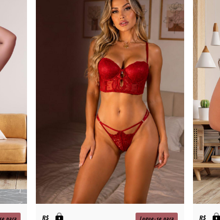
R$
R$
se para
Logue-se para