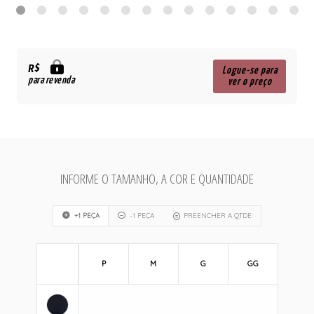
R$
Logue-se para
para revenda
ver o preço
INFORME O TAMANHO, A COR E QUANTIDADE
+1 PEÇA
-1 PEÇA
PREENCHER A QTDE
P
M
G
GG