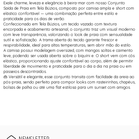
Exale charme, leveza e elegância à beira-mar com nosso Conjunto
Saída de Praia em Tela Búzios, composto por camisa ampla e short com
elástico confortável — uma combinação perfeita entre estilo e
praticidade para os dias de verão.
Confeccionado em Tela Búzios, um tecido vazado com textura
encorpada e acabamento artesanal, o conjunto traz um visual moderno
com leve transparência, valorizando o look de praia com sensualidade
sutil e sofisticação. A trama aberta do tecido garante frescor e
respirabilidade, ideal para altas temperaturas, sem abrir mão do estilo.
A camisa possui modelagem oversized, com mangas soltas e caimento
leve, podendo ser usada aberta sobre o biquíni e. O short vem com cós
elástico, proporcionando ajuste confortável ao corpo, além de permitir
liberdade de movimento e praticidade para o dia a dia na praia ou em
passeios descontraídos.
👜 Versátil e elegante, esse conjunto transita com facilidade da areia ao
pós-praia, sendo perfeito para compor looks com rasteirinhas, chapéus,
bolsas de palha ou até uma flat estilosa para um sunset com amigos.
NEWSLETTER