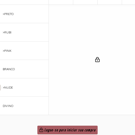
>PRETO
>RUBI
>PINK
BRANCO
>NUDE
DIVINO
Logue-se para iniciar sua compra