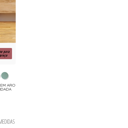
se para
 preço
SEM ARO
NDADA
 MEDIDAS