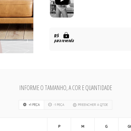
R$
para revenda
INFORME O TAMANHO, A COR E QUANTIDADE
+1 PEÇA
-1 PEÇA
PREENCHER A QTDE
P
M
G
G