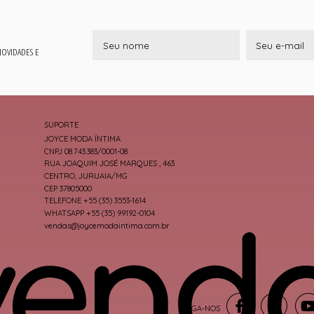
 NOVIDADES E
SUPORTE
JOYCE MODA ÍNTIMA
CNPJ 08.743.383/0001-08
RUA JOAQUIM JOSÉ MARQUES , 463
CENTRO, JURUAIA/MG
CEP 37805000
TELEFONE +55 (35) 3553-1614
WHATSAPP +55 (35) 99192-0104
vendas@joycemodaintima.com.br