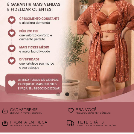
SUTIÃS
CADASTRE-SE
PRA VOCÊ
SEJA UMA REVENDEDORA
PEÇAS QUE SÃO TENDÊNCIAS!
PRONTA-ENTREGA
FRETE GRÁTIS
DA FÁBRICA PARA SUA LOJA
CONSULTE AS NOSSAS CONDIÇÕES