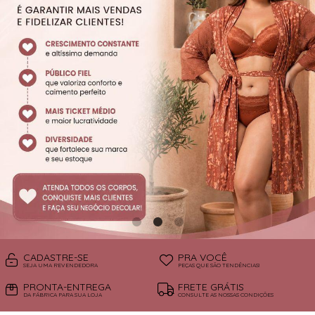
SUTIÃS
CADASTRE-SE
PRA VOCÊ
SEJA UMA REVENDEDORA
PEÇAS QUE SÃO TENDÊNCIAS!
PRONTA-ENTREGA
FRETE GRÁTIS
DA FÁBRICA PARA SUA LOJA
CONSULTE AS NOSSAS CONDIÇÕES