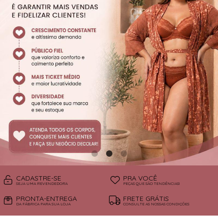
SUTIÃS
CADASTRE-SE
PRA VOCÊ
SEJA UMA REVENDEDORA
PEÇAS QUE SÃO TENDÊNCIAS!
PRONTA-ENTREGA
FRETE GRÁTIS
DA FÁBRICA PARA SUA LOJA
CONSULTE AS NOSSAS CONDIÇÕES