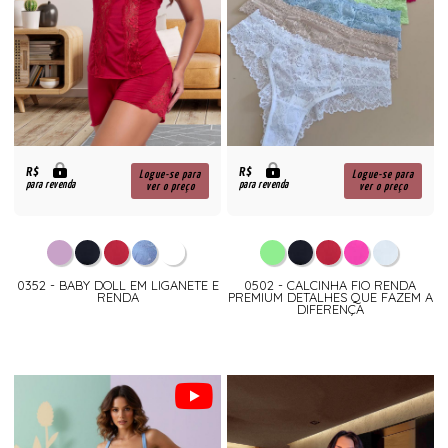
R$
R$
Logue-se para
Logue-se para
para revenda
para revenda
ver o preço
ver o preço
0352 - BABY DOLL EM LIGANETE E
0502 - CALCINHA FIO RENDA
RENDA
PREMIUM DETALHES QUE FAZEM A
DIFERENÇA