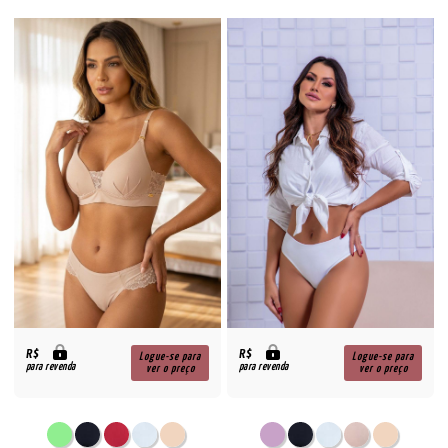
R$
R$
Logue-se para
Logue-se para
para revenda
para revenda
ver o preço
ver o preço