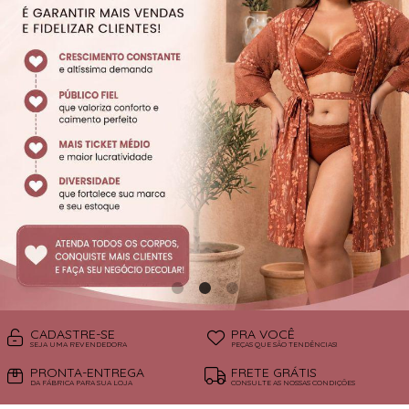
SUTIÃS
CADASTRE-SE
PRA VOCÊ
SEJA UMA REVENDEDORA
PEÇAS QUE SÃO TENDÊNCIAS!
PRONTA-ENTREGA
FRETE GRÁTIS
DA FÁBRICA PARA SUA LOJA
CONSULTE AS NOSSAS CONDIÇÕES