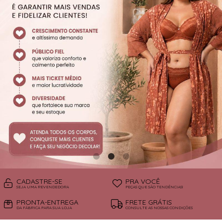
SUTIÃS
CADASTRE-SE
PRA VOCÊ
SEJA UMA REVENDEDORA
PEÇAS QUE SÃO TENDÊNCIAS!
PRONTA-ENTREGA
FRETE GRÁTIS
DA FÁBRICA PARA SUA LOJA
CONSULTE AS NOSSAS CONDIÇÕES