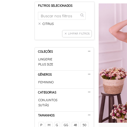
FILTROS SELECIONADOS
CITRUS
LIMPAR FILTROS
COLEÇÕES
LINGERIE
PLUS SIZE
GÊNEROS
FEMININO
CATEGORIAS
CONJUNTOS
SUTIÃS
TAMANHOS
P
M
G
GG
48
50