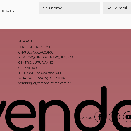
 NOVIDADES E
SUPORTE
JOYCE MODA ÍNTIMA
CNPJ 08.743.383/0001-08
RUA JOAQUIM JOSÉ MARQUES , 463
CENTRO, JURUAIA/MG
CEP 37805000
TELEFONE +55 (35) 3553-1614
WHATSAPP +55 (35) 99192-0104
vendas@joycemodaintima.com.br