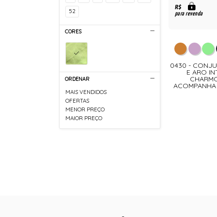
R$
52
para revenda
CORES
0430 - CONJ
E ARO I
CHARMO
ORDENAR
ACOMPANHA U
MAIS VENDIDOS
OFERTAS
MENOR PREÇO
MAIOR PREÇO