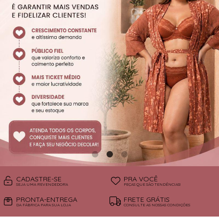
SUTIÃS
CADASTRE-SE
PRA VOCÊ
SEJA UMA REVENDEDORA
PEÇAS QUE SÃO TENDÊNCIAS!
PRONTA-ENTREGA
FRETE GRÁTIS
DA FÁBRICA PARA SUA LOJA
CONSULTE AS NOSSAS CONDIÇÕES