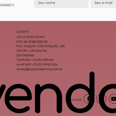
 NOVIDADES E
SUPORTE
JOYCE MODA ÍNTIMA
CNPJ 08.743.383/0001-08
RUA JOAQUIM JOSÉ MARQUES , 463
CENTRO, JURUAIA/MG
CEP 37805000
TELEFONE +55 (35) 3553-1614
WHATSAPP +55 (35) 99192-0104
vendas@joycemodaintima.com.br