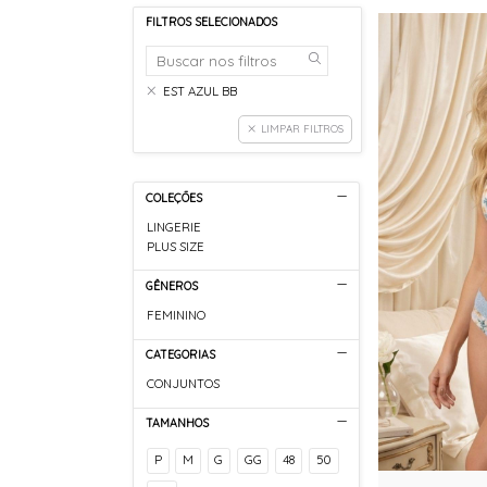
FILTROS SELECIONADOS
EST AZUL BB
LIMPAR FILTROS
COLEÇÕES
LINGERIE
PLUS SIZE
GÊNEROS
FEMININO
CATEGORIAS
CONJUNTOS
TAMANHOS
P
M
G
GG
48
50