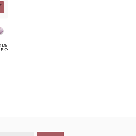
a
S DE
 FIO