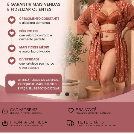
SUTIÃS
CADASTRE-SE
PRA VOCÊ
SEJA UMA REVENDEDORA
PEÇAS QUE SÃO TENDÊNCIAS!
PRONTA-ENTREGA
FRETE GRÁTIS
DA FÁBRICA PARA SUA LOJA
CONSULTE AS NOSSAS CONDIÇÕES