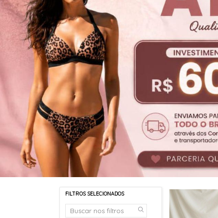
CONJUNTOS
SUNGAS
TOPS
SUTIÃS
FILTROS SELECIONADOS