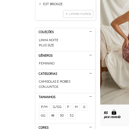
EST BRONZE
LIMPAR FILTROS
COLEÇÕES
LINHA NOITE
PLUS SIZE
GÊNEROS
FEMININO
CATEGORIAS
CAMISOLAS E ROBES
CONJUNTOS
TAMANHOS
P/M
G/GG
P
M
G
R$
GG
48
50
52
para revenda
CORES