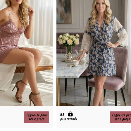
R$
Logue-se para
Logue-se par
para revenda
ver o preço
ver o preço