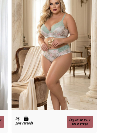
R$
a
Logue-se para
para revenda
ver o preço