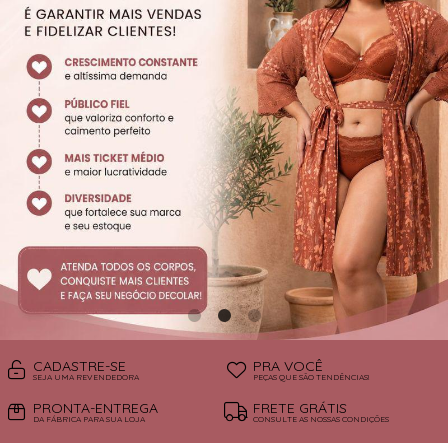
SUTIÃS
CADASTRE-SE
PRA VOCÊ
SEJA UMA REVENDEDORA
PEÇAS QUE SÃO TENDÊNCIAS!
PRONTA-ENTREGA
FRETE GRÁTIS
DA FÁBRICA PARA SUA LOJA
CONSULTE AS NOSSAS CONDIÇÕES