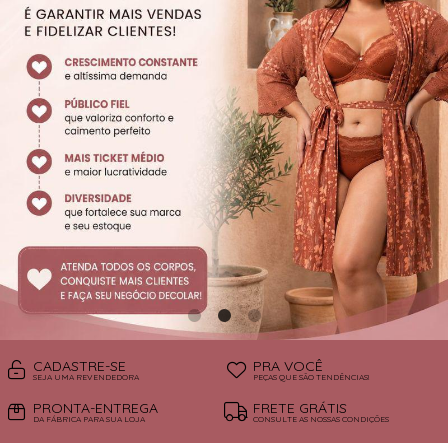
SUTIÃS
CADASTRE-SE
PRA VOCÊ
SEJA UMA REVENDEDORA
PEÇAS QUE SÃO TENDÊNCIAS!
PRONTA-ENTREGA
FRETE GRÁTIS
DA FÁBRICA PARA SUA LOJA
CONSULTE AS NOSSAS CONDIÇÕES