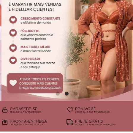
SUTIÃS
CADASTRE-SE
PRA VOCÊ
SEJA UMA REVENDEDORA
PEÇAS QUE SÃO TENDÊNCIAS!
PRONTA-ENTREGA
FRETE GRÁTIS
DA FÁBRICA PARA SUA LOJA
CONSULTE AS NOSSAS CONDIÇÕES