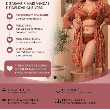
SUTIÃS
CADASTRE-SE
PRA VOCÊ
SEJA UMA REVENDEDORA
PEÇAS QUE SÃO TENDÊNCIAS!
PRONTA-ENTREGA
FRETE GRÁTIS
DA FÁBRICA PARA SUA LOJA
CONSULTE AS NOSSAS CONDIÇÕES