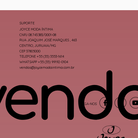
SUPORTE
JOYCE MODA ÍNTIMA
CNPJ 08.743.383/0001-08
RUA JOAQUIM JOSÉ MARQUES , 463
CENTRO, JURUAIA/MG
CEP 37805000
TELEFONE +55 (35) 3553-1614
WHATSAPP +55 (35) 99192-0104
vendas@joycemodaintima.com.br