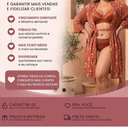
SUTIÃS
CADASTRE-SE
PRA VOCÊ
SEJA UMA REVENDEDORA
PEÇAS QUE SÃO TENDÊNCIAS!
PRONTA-ENTREGA
FRETE GRÁTIS
DA FÁBRICA PARA SUA LOJA
CONSULTE AS NOSSAS CONDIÇÕES