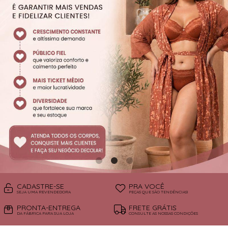
SUTIÃS
CADASTRE-SE
PRA VOCÊ
SEJA UMA REVENDEDORA
PEÇAS QUE SÃO TENDÊNCIAS!
PRONTA-ENTREGA
FRETE GRÁTIS
DA FÁBRICA PARA SUA LOJA
CONSULTE AS NOSSAS CONDIÇÕES