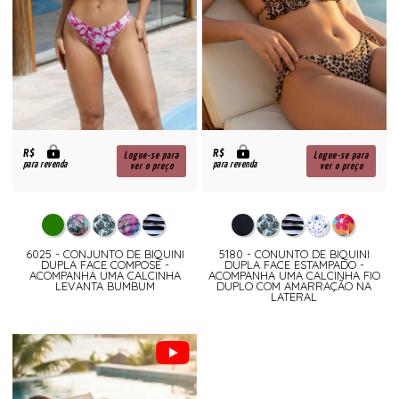
R$
R$
Logue-se para
Logue-se para
para revenda
para revenda
ver o preço
ver o preço
6025 - CONJUNTO DE BIQUINI
5180 - CONUNTO DE BIQUINI
DUPLA FACE COMPOSE -
DUPLA FACE ESTAMPADO -
ACOMPANHA UMA CALCINHA
ACOMPANHA UMA CALCINHA FIO
LEVANTA BUMBUM
DUPLO COM AMARRAÇÃO NA
LATERAL