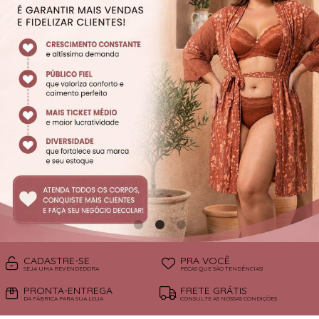
SUTIÃS
CADASTRE-SE
PRA VOCÊ
SEJA UMA REVENDEDORA
PEÇAS QUE SÃO TENDÊNCIAS!
PRONTA-ENTREGA
FRETE GRÁTIS
DA FÁBRICA PARA SUA LOJA
CONSULTE AS NOSSAS CONDIÇÕES