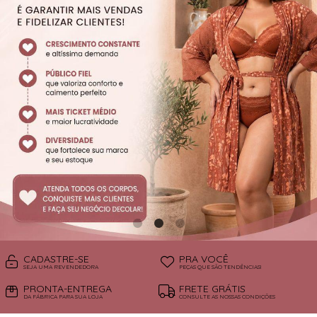
SUTIÃS
CADASTRE-SE
PRA VOCÊ
SEJA UMA REVENDEDORA
PEÇAS QUE SÃO TENDÊNCIAS!
PRONTA-ENTREGA
FRETE GRÁTIS
DA FÁBRICA PARA SUA LOJA
CONSULTE AS NOSSAS CONDIÇÕES