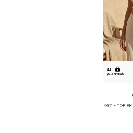
R$
para revenda
0511 - TOP E