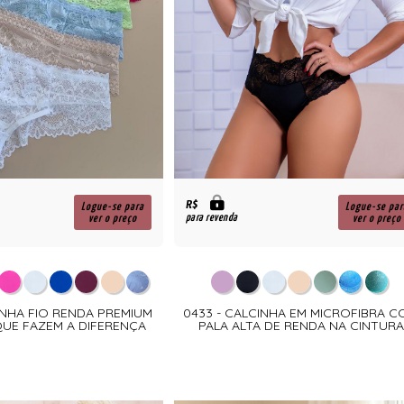
R$
Logue-se para
Logue-se par
para revenda
ver o preço
ver o preço
INHA FIO RENDA PREMIUM
0433 - CALCINHA EM MICROFIBRA 
QUE FAZEM A DIFERENÇA
PALA ALTA DE RENDA NA CINTURA