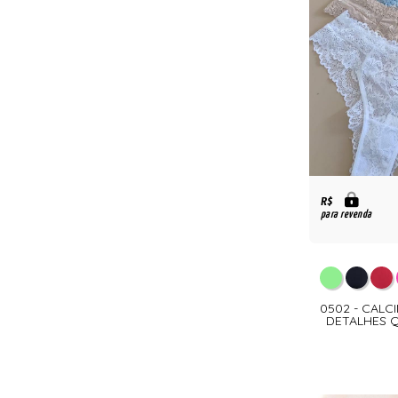
R$
para revenda
0502 - CALC
DETALHES 