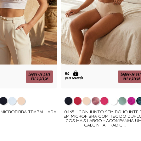
R$
Logue-se para
Logue-se par
para revenda
ver o preço
ver o preço
M MICROFIBRA TRABALHADA
0465 - CONJUNTO SEM BOJO INTEI
EM MICROFIBRA COM TECIDO DUPL
COS MAIS LARGO - ACOMPANHA U
CALCINHA TRADICI...