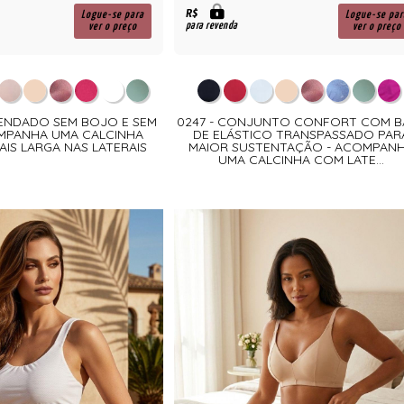
R$
Logue-se para
Logue-se par
para revenda
ver o preço
ver o preço
RENDADO SEM BOJO E SEM
0247 - CONJUNTO CONFORT COM B
MPANHA UMA CALCINHA
DE ELÁSTICO TRANSPASSADO PAR
IS LARGA NAS LATERAIS
MAIOR SUSTENTAÇÃO - ACOMPAN
UMA CALCINHA COM LATE...