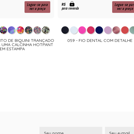
R$
Logue-se para
Logue-se par
para revenda
ver o preço
ver o preço
NTO DE BIQUINI TRANÇADO
059 - FIO DENTAL COM DETALHE
 UMA CALCINHA HOTPANT
EM ESTAMPA