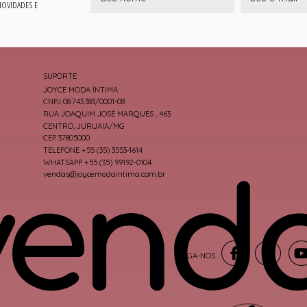
 NOVIDADES E
SUPORTE
JOYCE MODA ÍNTIMA
CNPJ 08.743.383/0001-08
RUA JOAQUIM JOSÉ MARQUES , 463
CENTRO, JURUAIA/MG
CEP 37805000
TELEFONE +55 (35) 3553-1614
WHATSAPP +55 (35) 99192-0104
vendas@joycemodaintima.com.br