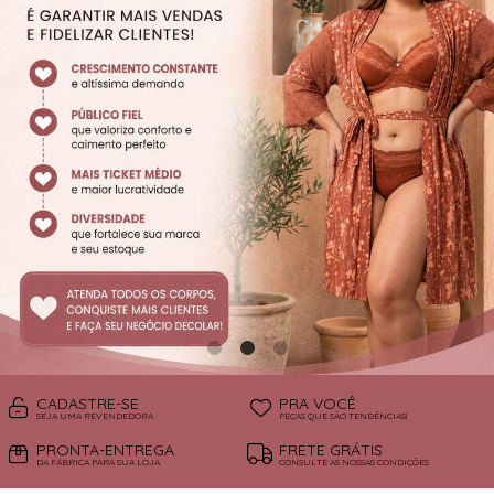
SUTIÃS
CADASTRE-SE
PRA VOCÊ
SEJA UMA REVENDEDORA
PEÇAS QUE SÃO TENDÊNCIAS!
PRONTA-ENTREGA
FRETE GRÁTIS
DA FÁBRICA PARA SUA LOJA
CONSULTE AS NOSSAS CONDIÇÕES