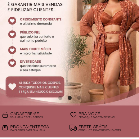
SUTIÃS
CADASTRE-SE
PRA VOCÊ
SEJA UMA REVENDEDORA
PEÇAS QUE SÃO TENDÊNCIAS!
PRONTA-ENTREGA
FRETE GRÁTIS
DA FÁBRICA PARA SUA LOJA
CONSULTE AS NOSSAS CONDIÇÕES